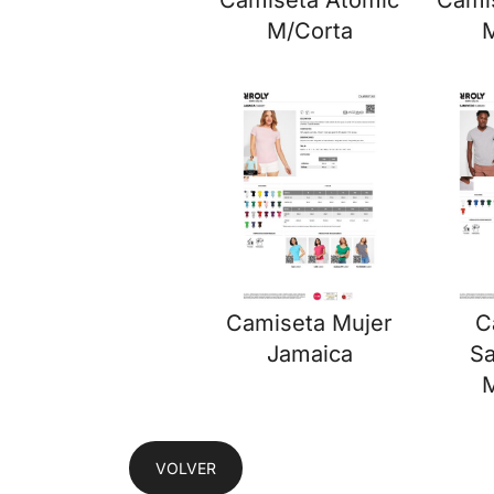
Camiseta Atomic
Cami
M/Corta
Camiseta Mujer
C
Jamaica
S
VOLVER