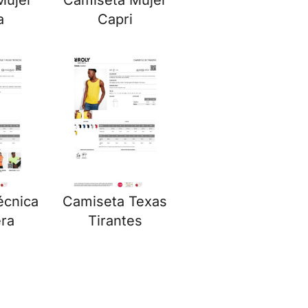
Mujer
Camiseta Mujer
a
Capri
écnica
Camiseta Texas
ra
Tirantes