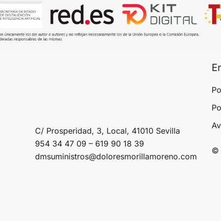
E
Po
Po
Av
C/ Prosperidad, 3, Local, 41010 Sevilla
954 34 47 09 – 619 90 18 39
© 
dmsuministros@doloresmorillamoreno.com