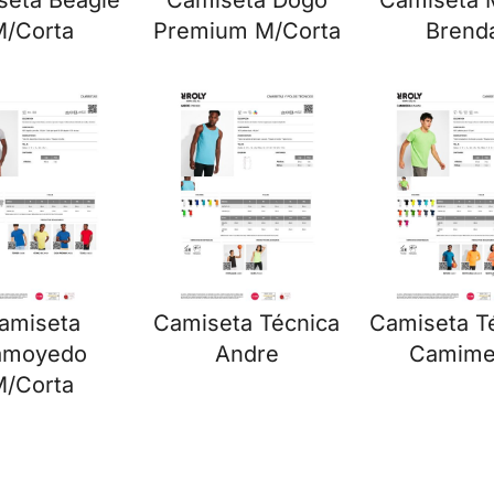
seta Beagle
Camiseta Dogo
Camiseta 
M/Corta
Premium M/Corta
Brend
amiseta
Camiseta Técnica
Camiseta T
amoyedo
Andre
Camime
M/Corta