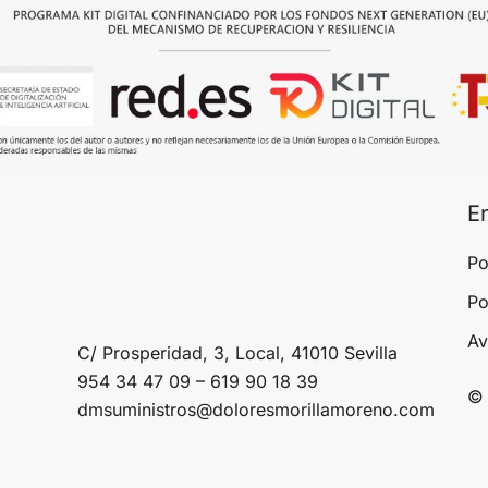
E
Po
Po
Av
C/ Prosperidad, 3, Local, 41010 Sevilla
954 34 47 09 – 619 90 18 39
© 
dmsuministros@doloresmorillamoreno.com