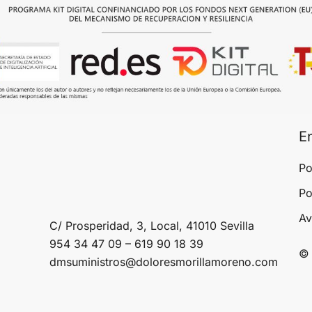
E
Po
Po
Av
C/ Prosperidad, 3, Local, 41010 Sevilla
954 34 47 09 – 619 90 18 39
© 
dmsuministros@doloresmorillamoreno.com