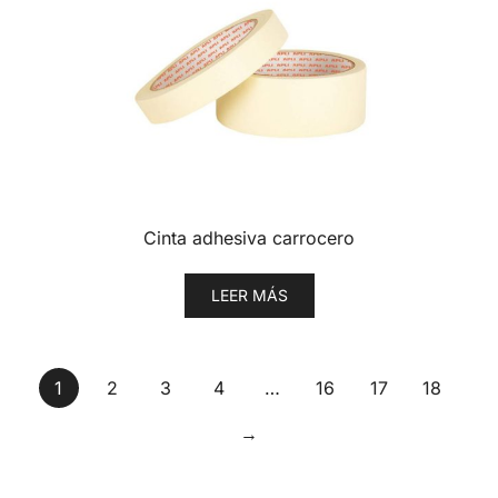
Cinta adhesiva carrocero
LEER MÁS
1
2
3
4
…
16
17
18
→