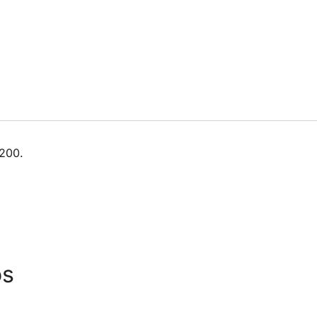
×200.
os