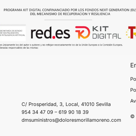
E
Po
Po
Av
C/ Prosperidad, 3, Local, 41010 Sevilla
954 34 47 09 – 619 90 18 39
© 
dmsuministros@doloresmorillamoreno.com