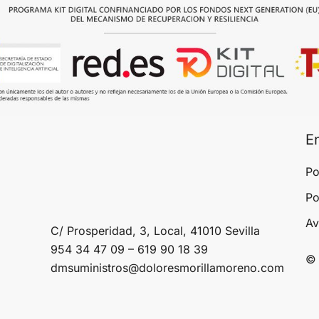
E
Po
Po
Av
C/ Prosperidad, 3, Local, 41010 Sevilla
954 34 47 09 – 619 90 18 39
© 
dmsuministros@doloresmorillamoreno.com