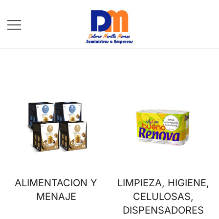
Saltar
al
contenido
DM Suministros
ALIMENTACION Y
LIMPIEZA, HIGIENE,
MENAJE
CELULOSAS,
DISPENSADORES