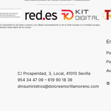
E
Po
Po
Av
C/ Prosperidad, 3, Local, 41010 Sevilla
954 34 47 09 – 619 90 18 39
© 
dmsuministros@doloresmorillamoreno.com