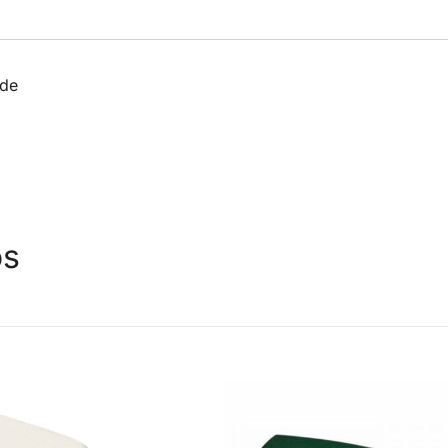
rde
os