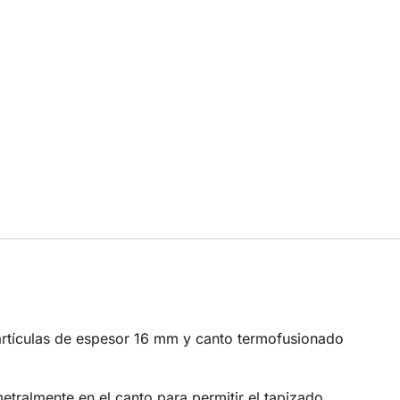
artículas de espesor 16 mm y canto termofusionado
ralmente en el canto para permitir el tapizado