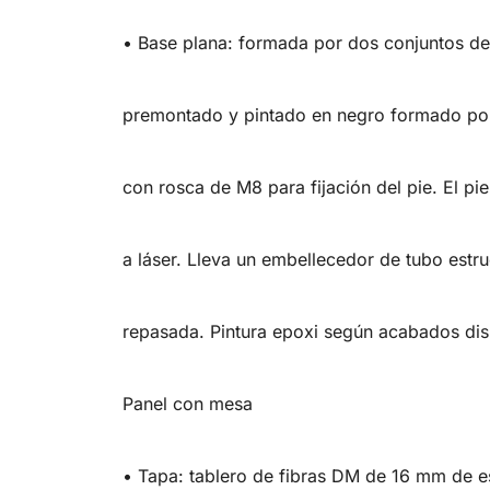
• Base plana: formada por dos conjuntos de 
premontado y pintado en negro formado por 
con rosca de M8 para fijación del pie. El p
a láser. Lleva un embellecedor de tubo estr
repasada. Pintura epoxi según acabados dis
Panel con mesa
• Tapa: tablero de fibras DM de 16 mm de e