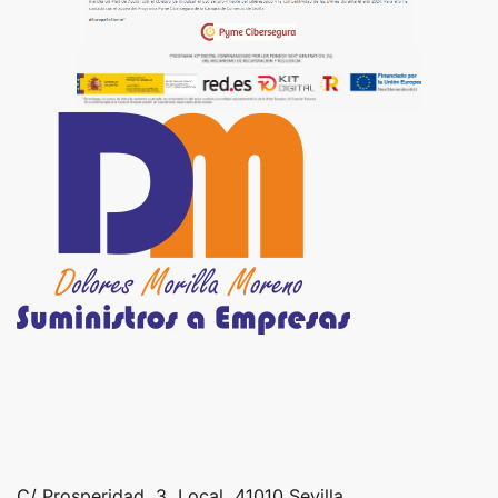
C/ Prosperidad, 3, Local, 41010 Sevilla