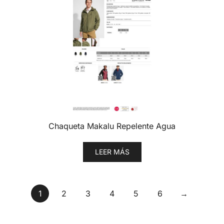
Chaqueta Makalu Repelente Agua
LEER MÁS
1
2
3
4
5
6
→