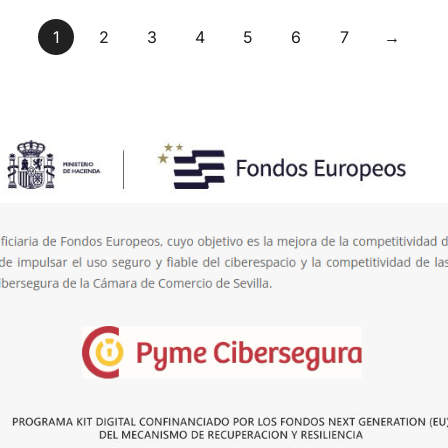
1
2
3
4
5
6
7
→