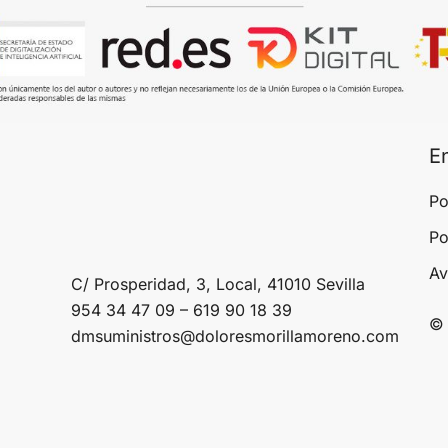
E
Po
Po
Av
C/ Prosperidad, 3, Local, 41010 Sevilla
954 34 47 09 – 619 90 18 39
© 
dmsuministros@doloresmorillamoreno.com