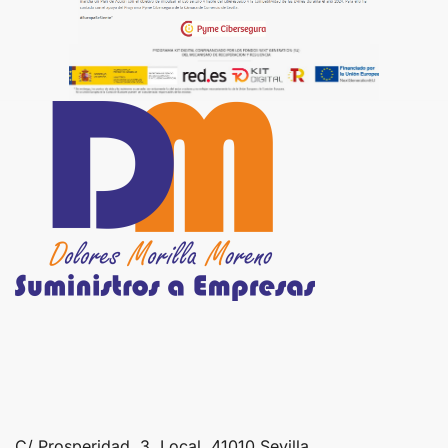
C/ Prosperidad, 3, Local, 41010 Sevilla