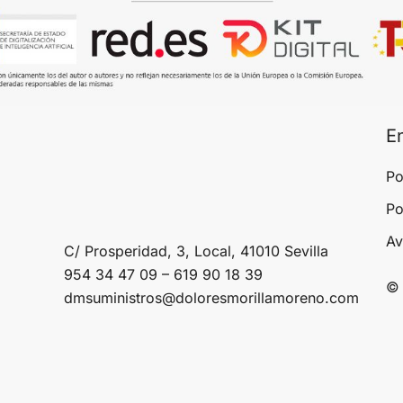
E
Po
Po
Av
C/ Prosperidad, 3, Local, 41010 Sevilla
954 34 47 09 – 619 90 18 39
© 
dmsuministros@doloresmorillamoreno.com