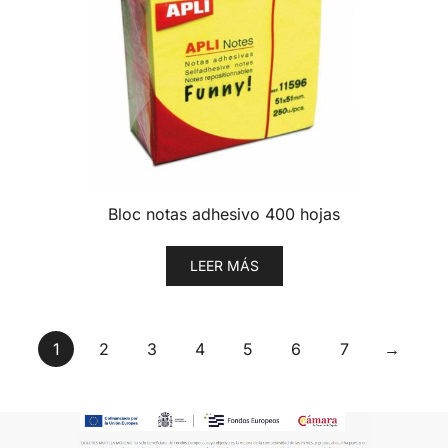
Bloc notas adhesivo 400 hojas
LEER MÁS
1
2
3
4
5
6
7
→