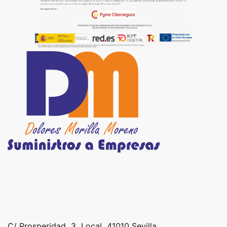
C/ Prosperidad, 3, Local, 41010 Sevilla