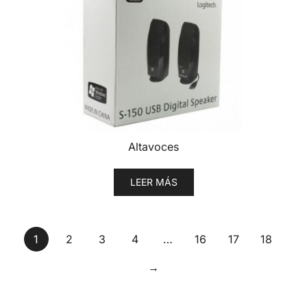
Altavoces
LEER MÁS
1
2
3
4
…
16
17
18
→