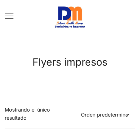
Saltar
al
contenido
DM Suministros
Flyers impresos
Mostrando el único
resultado